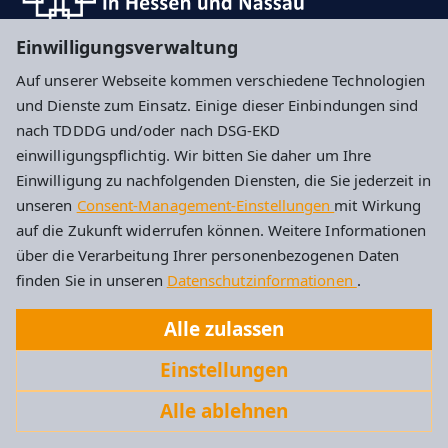
Einwilligungsverwaltung
Hier können Sie sich für unseren Newsletter
Auf unserer Webseite kommen verschiedene Technologien
anmelden
und Dienste zum Einsatz. Einige dieser Einbindungen sind
nach TDDDG und/oder nach DSG-EKD
Impressum
Datenschutz
Cookie-Einstellungen
einwilligungspflichtig. Wir bitten Sie daher um Ihre
Einwilligung zu nachfolgenden Diensten, die Sie jederzeit in
unseren
Consent-Management-Einstellungen
mit Wirkung
Evangelische Kirchengemeinde Idstein
auf die Zukunft widerrufen können. Weitere Informationen
über die Verarbeitung Ihrer personenbezogenen Daten
Albert-Schweitzer-Str. 4
finden Sie in unseren
Datenschutzinformationen
.
65510 Idstein
Alle zulassen
Tel: 06126 2787
Einstellungen
Kirchengemeinde.Idstein@ekhn.de
Alle ablehnen