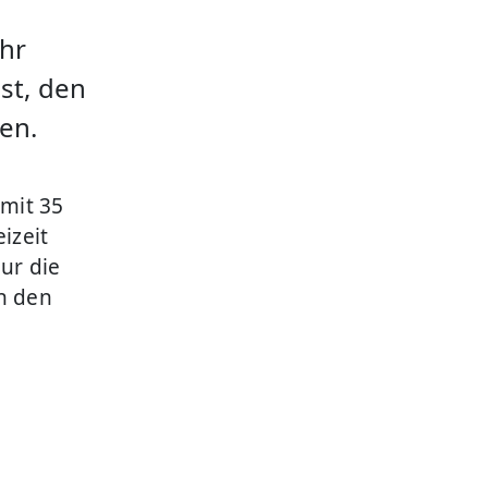
Uhr
st, den
en.
 mit 35
izeit
ur die
h den