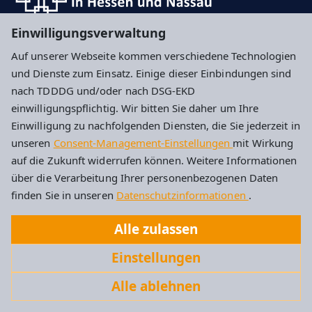
Einwilligungsverwaltung
Hier können Sie sich für unseren Newsletter
Auf unserer Webseite kommen verschiedene Technologien
anmelden
und Dienste zum Einsatz. Einige dieser Einbindungen sind
nach TDDDG und/oder nach DSG-EKD
Impressum
Datenschutz
Cookie-Einstellungen
einwilligungspflichtig. Wir bitten Sie daher um Ihre
Einwilligung zu nachfolgenden Diensten, die Sie jederzeit in
unseren
Consent-Management-Einstellungen
mit Wirkung
Evangelische Kirchengemeinde Idstein
auf die Zukunft widerrufen können. Weitere Informationen
über die Verarbeitung Ihrer personenbezogenen Daten
Albert-Schweitzer-Str. 4
finden Sie in unseren
Datenschutzinformationen
.
65510 Idstein
Alle zulassen
Tel: 06126 2787
Einstellungen
Kirchengemeinde.Idstein@ekhn.de
Alle ablehnen